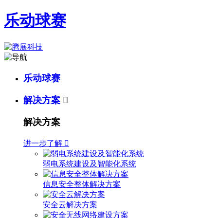
乐动球赛
乐动球赛
解决方案

解决方案
进一步了解

弱电系统建设及智能化系统
信息安全整体解决方案
安全云解决方案