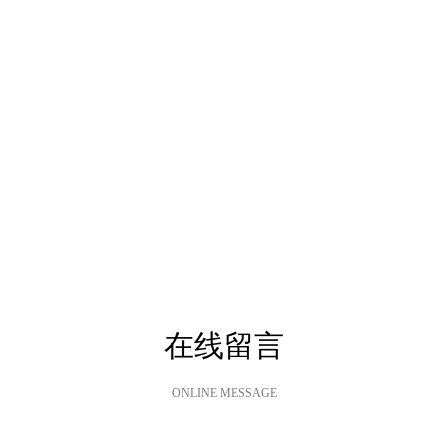
在线留言
ONLINE MESSAGE