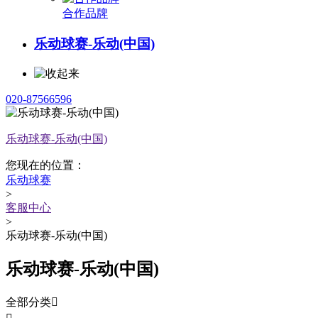
合作品牌
乐动球赛-乐动(中国)
020-87566596
乐动球赛-乐动(中国)
您现在的位置：
乐动球赛
>
客服中心
>
乐动球赛-乐动(中国)
乐动球赛-乐动(中国)
全部分类
