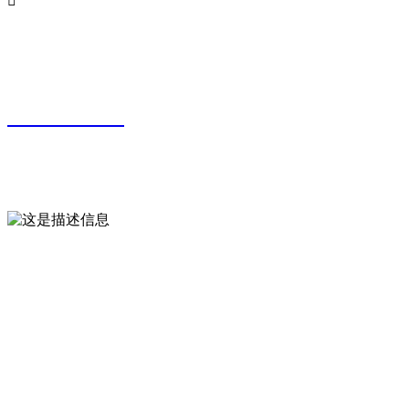

乐动球赛-乐动(中国)
服务热线：
020-87566596
地址：
广州市萝岗区科学城科学大道绿地中央广场E栋2716室