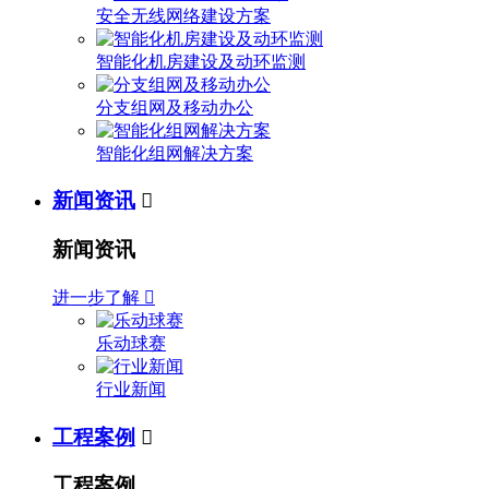
安全无线网络建设方案
智能化机房建设及动环监测
分支组网及移动办公
智能化组网解决方案
新闻资讯

新闻资讯
进一步了解

乐动球赛
行业新闻
工程案例

工程案例